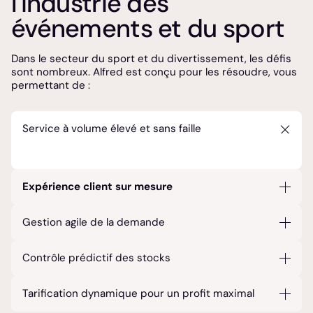
l'industrie des
événements et du sport
Dans le secteur du sport et du divertissement, les défis
sont nombreux. Alfred est conçu pour les résoudre, vous
permettant de :
Service à volume élevé et sans faille
Expérience client sur mesure
Optimisez l'expérience client, même dans les
Gestion agile de la demande
environnements à fort trafic, avec des offres de
boissons personnalisées.
Gérez la variabilité de la demande et ajustez
Contrôle prédictif des stocks
rapidement les stratégies en fonction des types
d'événements, du nombre de spectateurs ou des
Réduisez les erreurs de stock et les stocks
Tarification dynamique pour un profit maximal
tendances en temps réel.
excédentaires grâce à la gestion prédictive et