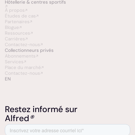
Hôtellerie &
centres sportifs
À propos
Études de cas
Partenaires
Blogue
Ressources
Carrières
Contactez-nous
Collectionneurs
privés
Abonnements
Services
Place du marché
Contactez-nous
EN
Restez informé sur
Alfred
®