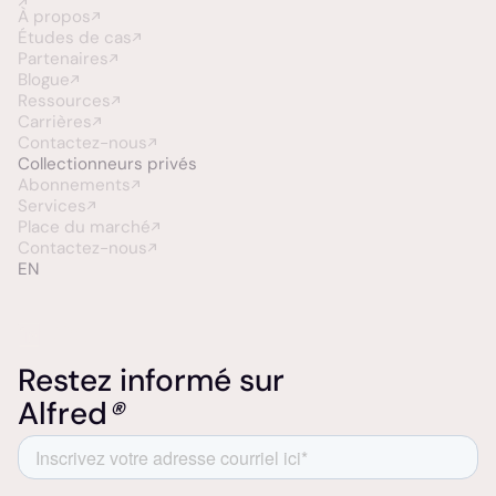
À propos
Études de cas
Partenaires
Blogue
Ressources
Carrières
Contactez-nous
Collectionneurs
privés
Abonnements
Services
Place du marché
Contactez-nous
EN
Restez informé sur
Alfred
®